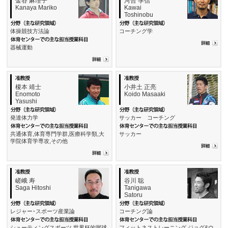
金谷 麻理子
河合 季信
Kanaya Mariko
Kawai
Toshinobu
体操競技方法論
コーチング学
器械運動
榎本 靖士
小井土 正亮
Enomoto
Koido Masaaki
Yasushi
発達体力学
サッカー コーチング
共通体育,体育専門学群,医療科学類,大
サッカー
学院体育学専攻,その他
嵯峨 寿
谷川 聡
Saga Hitoshi
Tanigawa
Satoru
レジャー･スポーツ産業論
コーチング論
シューティングスポーツ,世界杯的蹴球
フィットネストレーニング,ジョグ&ウ