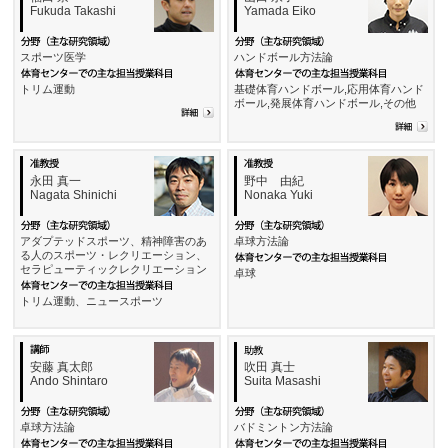
Fukuda Takashi
Yamada Eiko
スポーツ医学
ハンドボール方法論
トリム運動
基礎体育ハンドボール,応用体育ハンド
ボール,発展体育ハンドボール,その他
永田 真一
野中 由紀
Nagata Shinichi
Nonaka Yuki
アダプテッドスポーツ、精神障害のあ
卓球方法論
る人のスポーツ・レクリエーション、
セラピューティックレクリエーション
卓球
トリム運動、ニュースポーツ
安藤 真太郎
吹田 真士
Ando Shintaro
Suita Masashi
卓球方法論
バドミントン方法論