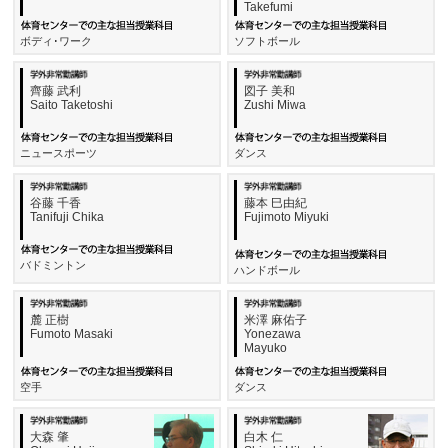
Takefumi
ボディ･ワーク
ソフトボール
齊藤 武利
図子 美和
Saito Taketoshi
Zushi Miwa
ニュースポーツ
ダンス
谷藤 千香
藤本 巳由紀
Tanifuji Chika
Fujimoto Miyuki
バドミントン
ハンドボール
麓 正樹
米澤 麻佑子
Fumoto Masaki
Yonezawa
Mayuko
空手
ダンス
大森 肇
白木 仁