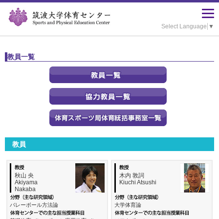
Select Language
▼
教員一覧
教員
秋山 央
木内 敦詞
Akiyama
Kiuchi Atsushi
Nakaba
バレーボール方法論
大学体育論