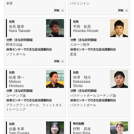
卓球
バドミントン
奈良 隆章
平岡 拓晃
Nara Takaaki
Hiraoka Hiroaki
野球方法論
スポーツ医学
ソフトボール
柔道
松尾 博一
仲澤 翔大
Matsuo
Nakazawa
Hirokazu
Shota
コーチング論
バスケットボールコーチング論
フラッグフットボール、フィットネス
バスケットボール
トレーニング
佐藤 冬果
狩野 莉奈
Sato Fuyuka
Kano Rina