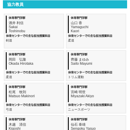
協力教員
酒井 利信
山口 香
Sakai
Yamaguchi
Toshinobu
Kaori
剣道
柔道
岡田 弘隆
齊藤 まゆみ
Okada Hirotaka
Saito Mayumi
柔道
トリム運動
松尾 牧則
宮崎 明世
Matsuo Makinori
Miyazaki Akiyo
弓道
ニュースポーツ
木越 清信
仙石 泰雄
Kigoshi
Sengoku Yasuo