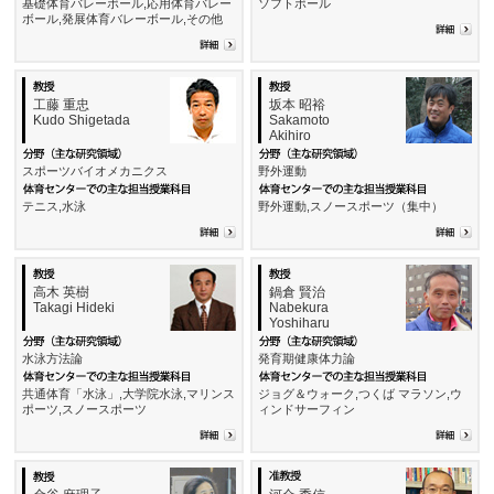
基礎体育バレーボール,応用体育バレー
ソフトボール
ボール,発展体育バレーボール,その他
工藤 重忠
坂本 昭裕
Kudo Shigetada
Sakamoto
Akihiro
スポーツバイオメカニクス
野外運動
テニス,水泳
野外運動,スノースポーツ（集中）
高木 英樹
鍋倉 賢治
Takagi Hideki
Nabekura
Yoshiharu
水泳方法論
発育期健康体力論
共通体育「水泳」,大学院水泳,マリンス
ジョグ＆ウォーク,つくば マラソン,ウ
ポーツ,スノースポーツ
ィンドサーフィン