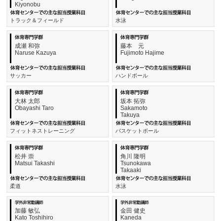
Kiyonobu
トラック＆フィールド
水泳
成瀬 和弥
藤本 元
Naruse Kazuya
Fujimoto Hajime
サッカー
ハンドボール
大林 太郎
坂本 拓弥
Obayashi Taro
Sakamoto
Takuya
フィットネストレーニング
バスケットボール
松井 崇
角川 隆明
Matsui Takashi
Tsunokawa
Takaaki
柔道
水泳
加藤 敏弘
金田 健史
Kato Toshihiro
Kaneda