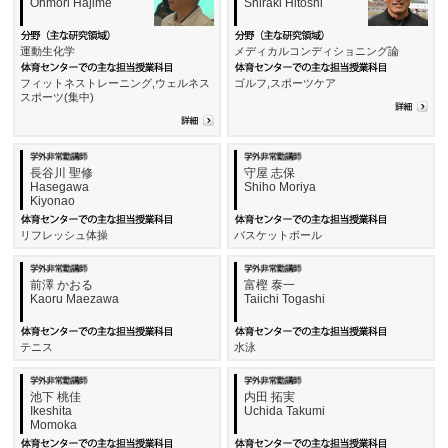
Ohmori Hajime
Shiraki Hitoshi
運動生化学
メディカルコンディショニング論
フィットネストレーニング,ウェルネス
ゴルフ,スポーツケア
スポーツ(集中)
長谷川 聖修
守屋 志保
Hasegawa
Shiho Moriya
Kiyonao
リフレッシュ体操
バスケットボール
前澤 かおる
富樫 泰一
Kaoru Maezawa
Taiichi Togashi
テニス
水泳
池下 桃佳
内田 拓実
Ikeshita
Uchida Takumi
Momoka