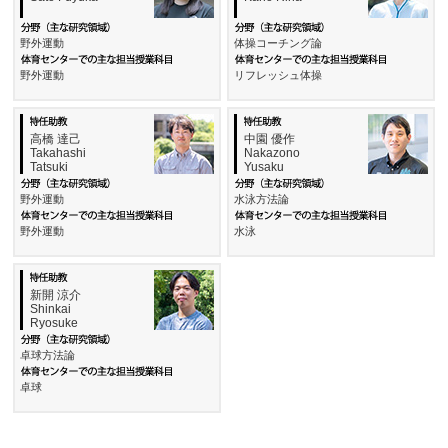
野外運動
体操コーチング論
野外運動
リフレッシュ体操
高橋 達己
中園 優作
Takahashi
Nakazono
Tatsuki
Yusaku
野外運動
水泳方法論
野外運動
水泳
新開 涼介
Shinkai
Ryosuke
卓球方法論
卓球