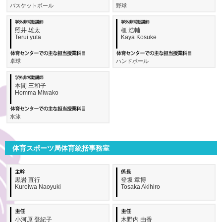
バスケットボール
野球
照井 雄太
榧 浩輔
Terui yuta
Kaya Kosuke
卓球
ハンドボール
本間 三和子
Homma Miwako
水泳
体育スポーツ局体育統括事務室
黒岩 直行
登坂 章博
Kuroiwa Naoyuki
Tosaka Akihiro
小河原 登紀子
木野内 由香