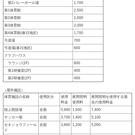
第2バレーボール場
1,700
第1体育館
2,500
第2体育館
2,000
第3体育館
2,000
第4体育館(春日地区)
1,700
弓道場
700
弓道場(春日地区)
600
クラブハウス
ラウンジ(1F)
800
第1研修室(2F)
400
第2研修室(2F)
400
（屋外施設）
体育施設の名称
使用区分
使用
夜間照明
夜間照明を使用する場
料金
使用料
合の使用料金
陸上競技場
全面
5,900
1,500
7,400
サッカー場
全面
3,700
1,400
5,100
セキショウフィール
全面
3,800
1,200
5,000
ド