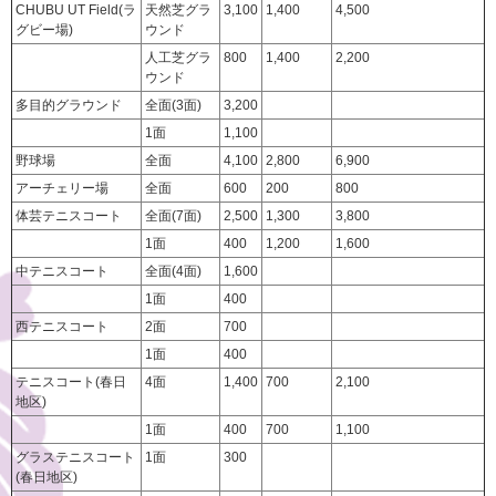
CHUBU UT Field(ラ
天然芝グラ
3,100
1,400
4,500
グビー場)
ウンド
人工芝グラ
800
1,400
2,200
ウンド
多目的グラウンド
全面(3面)
3,200
1面
1,100
野球場
全面
4,100
2,800
6,900
アーチェリー場
全面
600
200
800
体芸テニスコート
全面(7面)
2,500
1,300
3,800
1面
400
1,200
1,600
中テニスコート
全面(4面)
1,600
1面
400
西テニスコート
2面
700
1面
400
テニスコート(春日
4面
1,400
700
2,100
地区)
1面
400
700
1,100
グラステニスコート
1面
300
(春日地区)