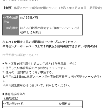
【参照】
体育スポーツ施設の使用について（令和５年５月３０日 局長決定）
体育会加盟
前月15日〆切
団体
一般利用者
前月20日以降の指定する日(ホームページに掲
載)申し込み開始
なるべく使用する日の1週間前までに申し込んでください。
体育センターホームページ上で予約状況が随時確認できます。(学内のみ)
>>予約状況確認はこちら<<
■ 学内体育施設利用申し込みの手続き(本学教職員、学生)
1. 使用したい体育施設の空き状況を
チェック
する。
2. 使用の一週間前までに電子申請する。
3. 使用の2,3日前に体育スポーツ局体育統括事務室より許可証をメール送付す
る。
※体育施設使用心得に基づいて、利用してください。
■ 体育施設料金表
（屋内施設）
体育施設の名称
使用料金