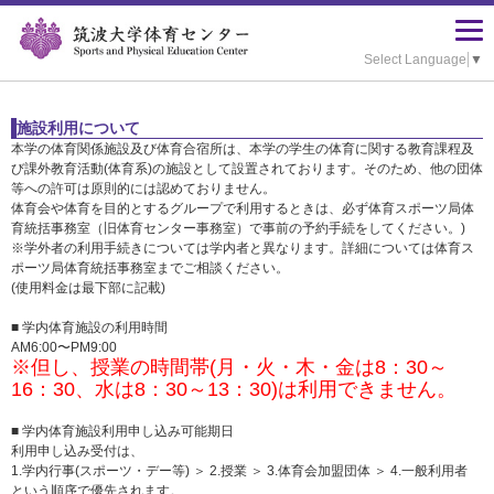
Select Language
▼
施設利用について
本学の体育関係施設及び体育合宿所は、本学の学生の体育に関する教育課程及
び課外教育活動(体育系)の施設として設置されております。そのため、他の団体
等への許可は原則的には認めておりません。
体育会や体育を目的とするグループで利用するときは、必ず体育スポーツ局体
育統括事務室（旧体育センター事務室）で事前の予約手続をしてください。)
※
学外者の利用手続きについては学内者と異なります。詳細については体育ス
ポーツ局体育統括事務室までご相談ください。
(使用料金は最下部に記載)
■ 学内体育施設の利用時間
AM6:00〜PM9:00
※但し、授業の時間帯(月・火・木・金は8：30～
16：30、水は8：30～13：30)は利用できません。
■ 学内体育施設利用申し込み可能期日
利用申し込み受付は、
1.学内行事(スポーツ・デー等) ＞ 2.授業 ＞ 3.体育会加盟団体 ＞ 4.一般利用者
という順序で優先されます。