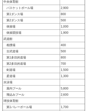
中央体育館
バスケットボール場
2,900
第1ダンス場
800
第2ダンス場
500
体操場
1,000
体操競技場
1,900
武道館
相撲場
400
古武道場
500
第1多目的道場
800
第2多目的道場
700
剣道場
1,500
柔道場
1,300
水泳場
屋内プール
5,800
飛込みプール
2,600
球技体育館
第1バレーボール場
1,700