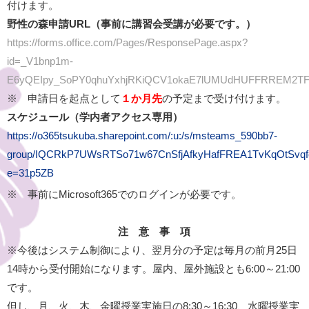
付けます。
野性の森申請URL（事前に講習会受講が必要です。）
https://forms.office.com/Pages/ResponsePage.aspx?
id=_V1bnp1m-
E6yQEIpy_SoPY0qhuYxhjRKiQCV1okaE7lUMUdHUFFRREM
※ 申請日を起点として
１か月先
の予定まで受け付けます。
スケジュール（学内者アクセス専用）
https://o365tsukuba.sharepoint.com/:u:/s/msteams_590bb7-
group/IQCRkP7UWsRTSo71w67CnSfjAfkyHafFREA1TvKqOtSvqf
e=31p5ZB
※ 事前にMicrosoft365でのログインが必要です。
注 意 事 項
※今後はシステム制御により、翌月分の予定は毎月の前月25日
14時から受付開始になります。屋内、屋外施設とも6:00～21:00
です。
但し、月、火、木、金曜授業実施日の8:30～16:30、水曜授業実