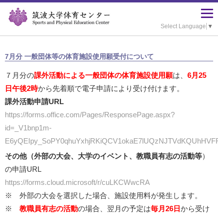
Select Language
▼
7月分 一般団体等の体育施設使用願受付について
７月分の
課外活動による一般団体の体育施設使用願
は、
6月
25
日午後2時
から先着順で電子申請により受け付けます。
課外活動申請URL
https://forms.office.com/Pages/ResponsePage.aspx?
id=_V1bnp1m-
E6yQEIpy_SoPY0qhuYxhjRKiQCV1okaE7lUQzNJTVdKQUhH
その他（外部の大会、大学のイベント、教職員有志の活動等
）
の申請URL
https://forms.cloud.microsoft/r/cuLKCWwcRA
※ 外部の大会を選択した場合、施設使用料が発生します。
※
教職員有志の活動
の場合、翌月の予定は
毎月26日
から受け