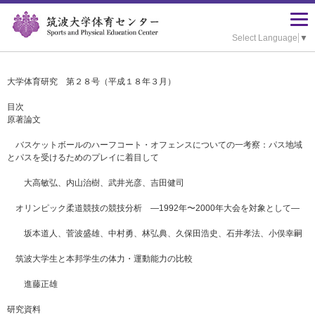
Select Language
▼
大学体育研究 第２８号（平成１８年３月）
目次
原著論文
バスケットボールのハーフコート・オフェンスについての一考察：パス地域
とパスを受けるためのプレイに着目して
大高敏弘、内山治樹、武井光彦、吉田健司
オリンピック柔道競技の競技分析 ―1992年〜2000年大会を対象として―
坂本道人、菅波盛雄、中村勇、林弘典、久保田浩史、石井孝法、小俣幸嗣
筑波大学生と本邦学生の体力・運動能力の比較
進藤正雄
研究資料