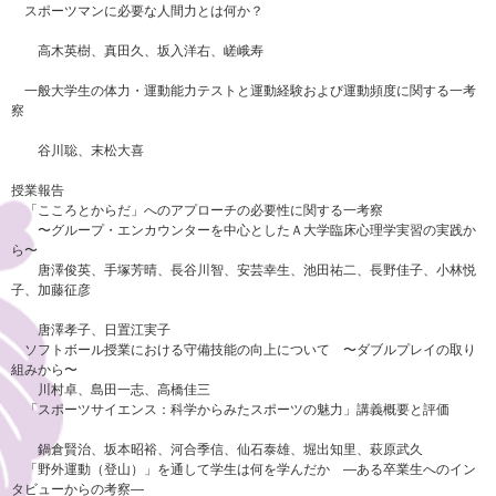
スポーツマンに必要な人間力とは何か？
高木英樹、真田久、坂入洋右、嵯峨寿
一般大学生の体力・運動能力テストと運動経験および運動頻度に関する一考
察
谷川聡、末松大喜
授業報告
「こころとからだ」へのアプローチの必要性に関する一考察
〜グループ・エンカウンターを中心としたＡ大学臨床心理学実習の実践か
ら〜
唐澤俊英、手塚芳晴、長谷川智、安芸幸生、池田祐二、長野佳子、小林悦
子、加藤征彦
唐澤孝子、日置江実子
ソフトボール授業における守備技能の向上について 〜ダブルプレイの取り
組みから〜
川村卓、島田一志、高橋佳三
「スポーツサイエンス：科学からみたスポーツの魅力」講義概要と評価
鍋倉賢治、坂本昭裕、河合季信、仙石泰雄、堀出知里、萩原武久
「野外運動（登山）」を通して学生は何を学んだか ―ある卒業生へのイン
タビューからの考察―